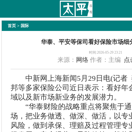
太平导报
舆情
要闻
热文
国内
国际
教育
法治
经济
专题
主
首页
> 国际
华泰、平安等保司看好保险市场细
时间:2026-05-29 23:21
来源：
网络
作者：主编
点
中新网上海新闻5月29日电(记者 
邦等多家保险公司近日表示：看好年
域以及新市场新业务的发展潜力。
“华泰财险的战略重点将聚焦于通
场，把业务做透、做深、做活，以专
风险，做到承保、理赔及过程管理专