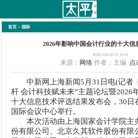
太平导报
舆情
要闻
热文
国内
国际
教育
法治
经济
专题
主
首页
> 国际
2026年影响中国会计行业的十大
时间:2026-05-31 19:18
来源：
网络
作者：主编
点
中新网上海新闻5月31日电(记者 
杆 会计科技赋未来”主题论坛暨202
十大信息技术评选结果发布会，30日
国际会议中心举行。
本次活动由上海国家会计学院主办
份有限公司、北京久其软件股份有限