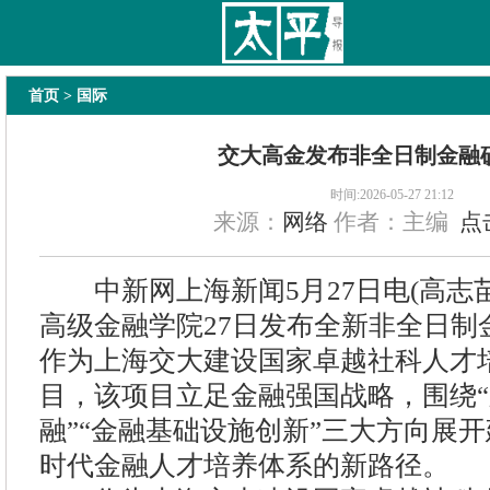
太平导报
舆情
要闻
热文
国内
国际
教育
法治
经济
专题
主
首页
> 国际
交大高金发布非全日制金融
时间:2026-05-27 21:12
来源：
网络
作者：主编
点
中新网上海新闻5月27日电(高志苗
高级金融学院27日发布全新非全日制金
作为上海交大建设国家卓越社科人才
目，该项目立足金融强国战略，围绕“跨
融”“金融基础设施创新”三大方向展
时代金融人才培养体系的新路径。