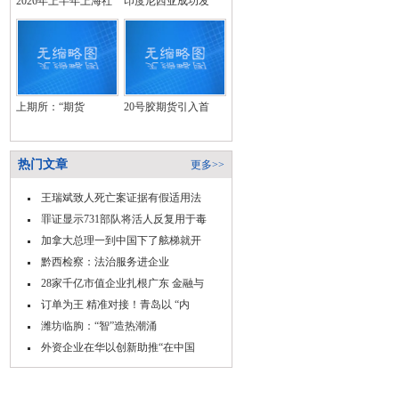
2026年上半年上海社
印度尼西亚成功发
上期所：“期货
20号胶期货引入首
热门文章
更多>>
王瑞斌致人死亡案证据有假适用法
罪证显示731部队将活人反复用于毒
加拿大总理一到中国下了舷梯就开
黔西检察：法治服务进企业
28家千亿市值企业扎根广东 金融与
订单为王 精准对接！青岛以 “内
潍坊临朐：“智”造热潮涌
外资企业在华以创新助推“在中国