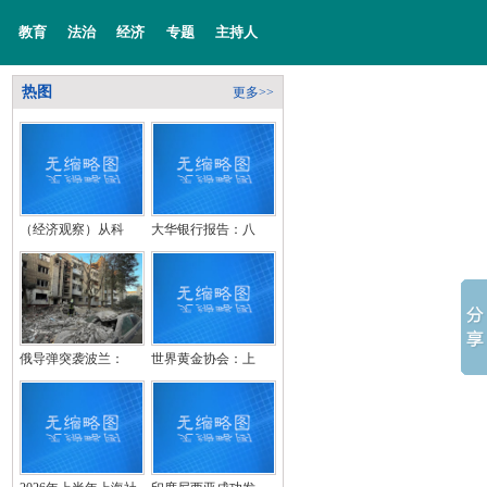
教育
法治
经济
专题
主持人
热图
更多>>
（经济观察）从科
大华银行报告：八
俄导弹突袭波兰：
世界黄金协会：上