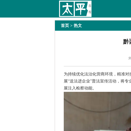
太平导报
舆情
要闻
热文
国内
国际
首页
> 热文
黔
为持续优化法治化营商环境，精准对
展“送法进企业”普法宣传活动，将专
展注入检察动能。