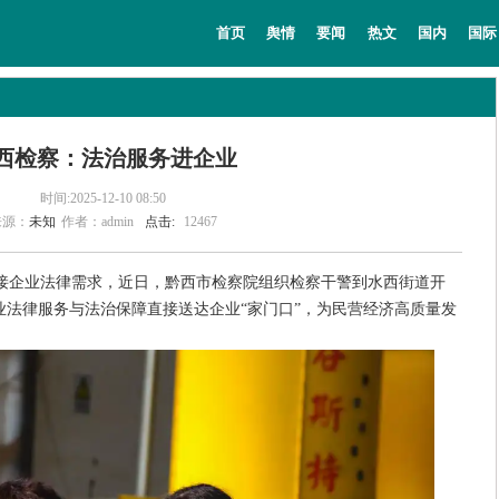
教育
法治
经济
专题
主持人
首页
舆情
要闻
热文
国内
国际
西检察：法治服务进企业
时间:2025-12-10 08:50
来源：
未知
作者：admin
点击:
12467
接企业法律需求，近日，黔西市检察院组织检察干警到水西街道开
业法律服务与法治保障直接送达企业“家门口”，为民营经济高质量发