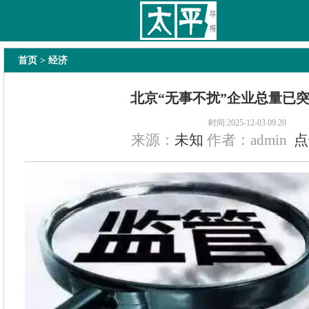
太平导报
舆情
要闻
热文
国内
国际
教育
法治
经济
专题
主
首页
> 经济
北京“无事不扰”企业总量已突
时间:2025-12-03 09:20
来源：
未知
作者：admin
点