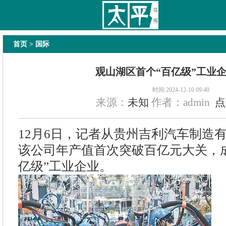
太平导报
舆情
要闻
热文
国内
国际
教育
法治
经济
专题
主
首页
> 国际
观山湖区首个“百亿级”工业
时间:2024-12-10 09:40
来源：
未知
作者：admin
点
12月6日，记者从贵州吉利汽车制造
该公司年产值首次突破百亿元大关，
亿级”工业企业。